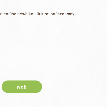
ntent/themes/hiko_illustration/taxonomy-
web