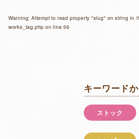
Warning
: Attempt to read property "slug" on string in
/
works_tag.php
on line
56
キーワードか
ストック