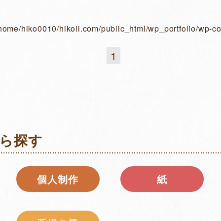
home/hiko0010/hikoil.com/public_html/wp_portfolio/wp-co
1
ら探す
個⼈制作
紙