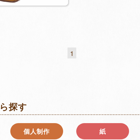
1
ら探す
個⼈制作
紙