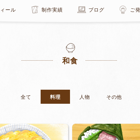
フィール
制作実績
ブログ
ご
和⾷
全て
料理
人物
その他
カフェ
その他
全て
和食